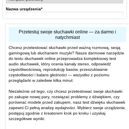
Nazwa urządzenia
*
Na przykład Samsung Galaxy S8 + lub MacBook Pro 13 ”(2017)
Zalety twoich słuchawek
*
Przetestuj swoje słuchawki online — za darmo i
natychmiast
Chcesz przetestować słuchawki przed ważną rozmową, sesją
gamingową lub słuchaniem muzyki? Nasze darmowe narzędzie
do testu słuchawek online przeprowadza kompleksowy test
audio słuchawek, który ocenia kanały stereo, odpowiedź
Co lubisz w swoich słuchawkach?
częstotliwościową, reprodukcję basów, przeszukiwanie
Wady twoich słuchawek
*
częstotliwości i balans głośności — wszystko z poziomu
przeglądarki w zaledwie kilka minut.
Niezależnie od tego, czy chcesz przetestować swoje słuchawki
po zakupie nowej pary, rozwiązać problemy z dźwiękiem, czy
porównać modele przed zakupem, nasz test dźwięku słuchawek
Co ci się nie podoba w twoich słuchawkach?
zapewni Ci pełną analizę wydajności. Wybierz swoje urządzenie,
postępuj zgodnie z kreatorem krok po kroku i uzyskaj
Komentarz
szczegółowe wyniki.