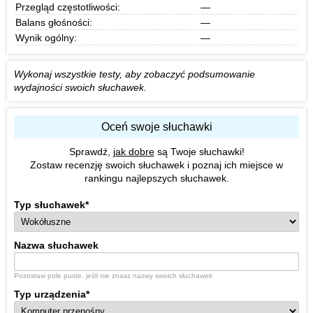
Przegląd częstotliwości:
—
Balans głośności:
—
Wynik ogólny:
—
Wykonaj wszystkie testy, aby zobaczyć podsumowanie
wydajności swoich słuchawek.
Oceń swoje słuchawki
Sprawdź,
jak dobre
są Twoje słuchawki!
Zostaw recenzję swoich słuchawek i poznaj ich miejsce w
rankingu najlepszych słuchawek.
Typ słuchawek
*
Nazwa słuchawek
Pozostaw pole puste, jeśli nie znasz nazwy swoich słuchawek
Typ urządzenia
*