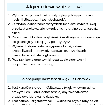
Jak przetestować swoje słuchawki
Wybierz swoje słuchawki z listy wykrytych wyjść audio i
Inne wrażenia na temat twoich słuchawek lub naszej witryny
naciśnij „Rozpocznij test słuchawek".
Oceń swoje słuchawki
*
Zatrzymaj odtwarzanie wszystkich mediów i wybierz swój
przedział wiekowy, aby uwzględnić naturalne ograniczenia
słuchu.
Twoje imię
*
Przeprowadź kalibrację głośności — dźwięk stopniowo staje
się głośniejszy; kliknij, gdy go usłyszysz.
Wykonaj kolejne testy: lewy/prawy kanał, zakres
częstotliwości, odpowiedź basowa, przeszukiwanie
Prześlij swoją recenzję
częstotliwości i balans głośności.
Przejrzyj kompletne wyniki testu audio słuchawek i
opcjonalnie zostaw recenzję.
Co obejmuje nasz test dźwięku słuchawek
Test kanałów stereo — Odtwarza dźwięki w lewym uchu,
prawym uchu i obu jednocześnie, aby zweryfikować
prawidłowe kierowanie dźwięku.
Test zakresu częstotliwości — Odtwarza czyste tony od 20