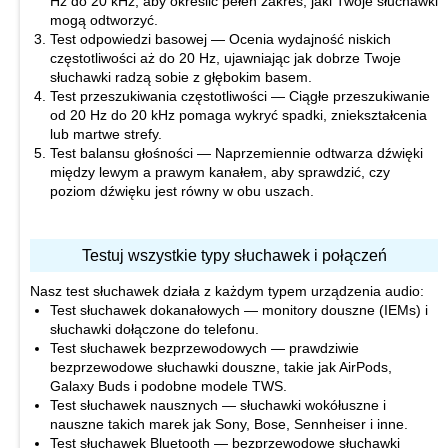
Hz do 20 kHz, aby określić pełen zakres, jaki Twoje słuchawki
mogą odtworzyć.
Test odpowiedzi basowej — Ocenia wydajność niskich
częstotliwości aż do 20 Hz, ujawniając jak dobrze Twoje
słuchawki radzą sobie z głębokim basem.
Test przeszukiwania częstotliwości — Ciągłe przeszukiwanie
od 20 Hz do 20 kHz pomaga wykryć spadki, zniekształcenia
lub martwe strefy.
Test balansu głośności — Naprzemiennie odtwarza dźwięki
między lewym a prawym kanałem, aby sprawdzić, czy
poziom dźwięku jest równy w obu uszach.
Testuj wszystkie typy słuchawek i połączeń
Nasz test słuchawek działa z każdym typem urządzenia audio:
Test słuchawek dokanałowych — monitory douszne (IEMs) i
słuchawki dołączone do telefonu.
Test słuchawek bezprzewodowych — prawdziwie
bezprzewodowe słuchawki douszne, takie jak AirPods,
Galaxy Buds i podobne modele TWS.
Test słuchawek nausznych — słuchawki wokółuszne i
nauszne takich marek jak Sony, Bose, Sennheiser i inne.
Test słuchawek Bluetooth — bezprzewodowe słuchawki